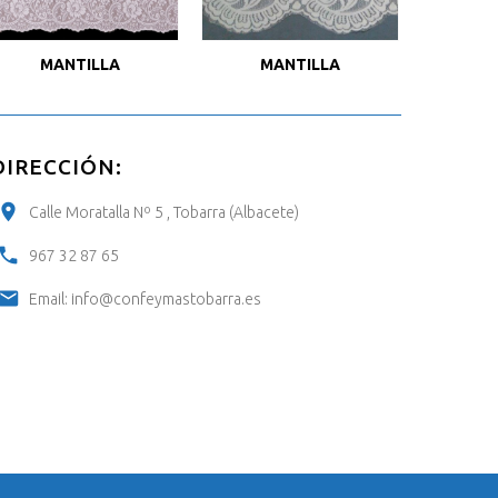
MANTILLA
MANTILLA
M
DIRECCIÓN:
Calle Moratalla Nº 5 , Tobarra (Albacete)
967 32 87 65
Email:
info@confeymastobarra.es