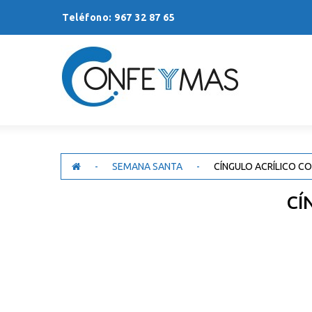
Teléfono: 967 32 87 65
-
SEMANA SANTA
-
CÍNGULO ACRÍLICO C
CÍ