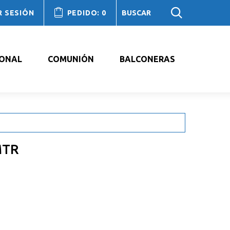
R SESIÓN
PEDIDO:
0
IONAL
COMUNIÓN
BALCONERAS
MTR